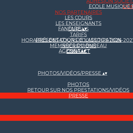
ADHÉSION SOCIÉTA
ECOLE MUSIQUE 
DO
NOS PARTENAIRES
LES COURS
LES ENSEIGNANTS
FANFARE
▴
▾
CURSUS
TARIFS
PRÉSENTATION DE L'ASSOCIATION
HORAIRES DES COURS COLLECTIFS 2026-202
MEMBRES DU BUREAU
INSCRIPTIONS
AGENDA
▴
▾
CONTACT
CONTACT
PHOTOS/VIDÉOS/PRESSE
▴
▾
PHOTOS
RETOUR SUR NOS PRESTATIONS/VIDÉOS
PRESSE